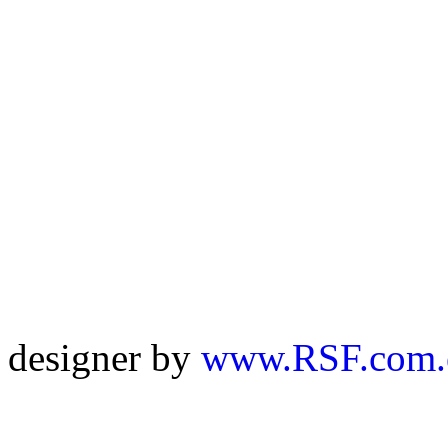
RSF.com.ec@hotmail.c
© Copyright Radio Sin Fr
Que Levan
designer by
www.RSF.com.