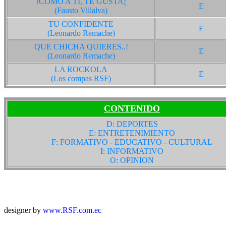
!COMO A TI, TE GUSTA¡
E
(Fausto Villalva)
TU CONFIDENTE
E
(Leonardo Remache)
QUE CHICHA QUIERES..!
E
(Leonardo Remache)
LA ROCKOLA
E
(Los compas RSF)
CONTENIDO
D: DEPORTES
E: ENTRETENIMIENTO
F: FORMATIVO - EDUCATIVO - CULTURAL
I: INFORMATIVO
O: OPINION
RSF.com.ec@hotma
© Copyright Radio Sin Fronteras 
designer by
www.RSF.com.ec